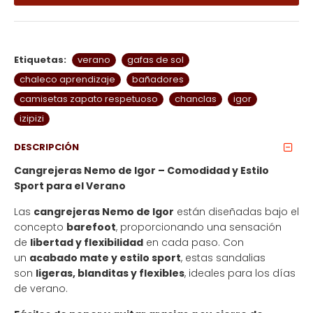
Etiquetas:
verano
gafas de sol
chaleco aprendizaje
bañadores
camisetas zapato respetuoso
chanclas
igor
izipizi
DESCRIPCIÓN
Cangrejeras Nemo de Igor – Comodidad y Estilo
Sport para el Verano
Las
cangrejeras Nemo de Igor
están diseñadas bajo el
concepto
barefoot
, proporcionando una sensación
de
libertad y flexibilidad
en cada paso. Con
un
acabado mate y estilo sport
, estas sandalias
son
ligeras, blanditas y flexibles
, ideales para los días
de verano.