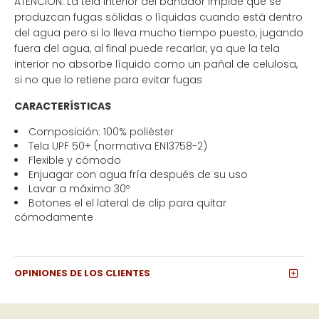
ATENCIÓN: La tela interior del bañador impide que se
produzcan fugas sólidas o líquidas cuando está dentro
del agua pero si lo lleva mucho tiempo puesto, jugando
fuera del agua, al final puede recarlar, ya que la tela
interior no absorbe líquido como un pañal de celulosa,
si no que lo retiene para evitar fugas
CARACTERÍSTICAS
Composición: 100% poliéster
Tela UPF 50+ (normativa EN13758-2)
Flexible y cómodo
Enjuagar con agua fría después de su uso
Lavar a máximo 30º
Botones el el lateral de clip para quitar
cómodamente
OPINIONES DE LOS CLIENTES