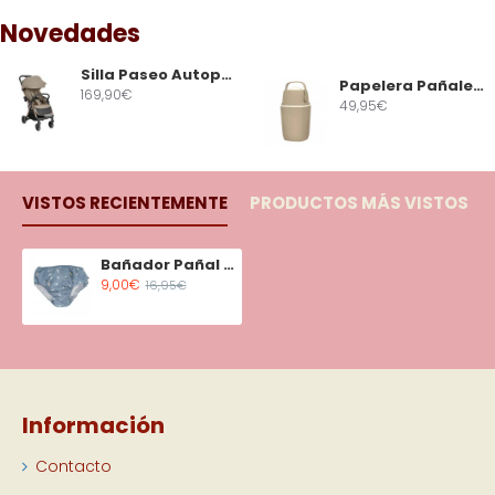
Novedades
Silla Paseo Autoplegable Eden Beige
Papelera Pañales Avionaut Airwell Beige
169,90€
49,95€
VISTOS RECIENTEMENTE
PRODUCTOS MÁS VISTOS
Bañador Pañal con Volantes Fishes
9,00€
16,95€
Información
Contacto