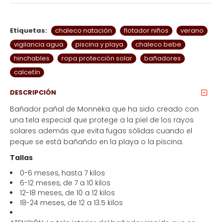
Etiquetas:
chaleco natación
flotador niños
verano
vigilancia agua
piscina y playa
chaleco bebe
hinchables
ropa protección solar
bañadores
calcetín
DESCRIPCIÓN
Bañador pañal de
Monnëka
que ha sido creado con
una tela especial que protege a la piel de los rayos
solares además que evita fugas sólidas cuando el
peque se está bañañdo en la playa o la piscina.
Tallas
0-6 meses, hasta 7 kilos
6-12 meses, de 7 a 10 kilos
12-18 meses, de 10 a 12 kilos
18-24 meses, de 12 a 13.5 kilos