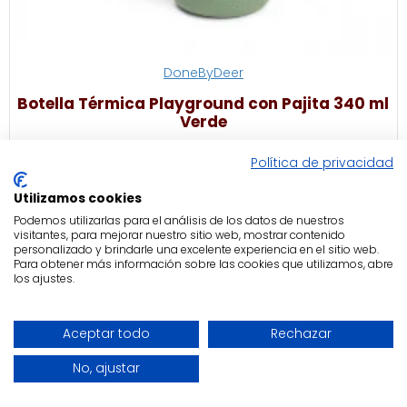
DoneByDeer
Botella Térmica Playground con Pajita 340 ml
Verde
23,95€
Política de privacidad
Utilizamos cookies
Podemos utilizarlas para el análisis de los datos de nuestros
visitantes, para mejorar nuestro sitio web, mostrar contenido
PRODUCTOS MÁS VISTOS
personalizado y brindarle una excelente experiencia en el sitio web.
Para obtener más información sobre las cookies que utilizamos, abre
los ajustes.
Proyector Tortuga Tranquila Aqua
Funda Nórdica Minicuna Tiny Tropics
59,99€
14,99€
39,95€
Aceptar todo
Rechazar
No, ajustar