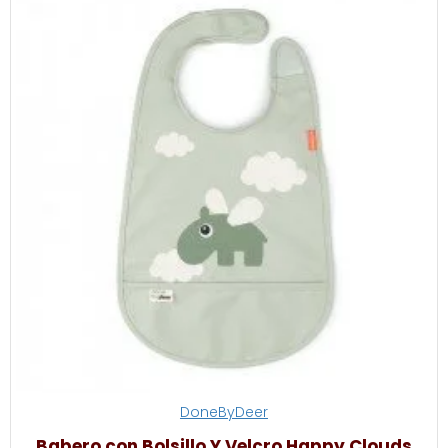
DoneByDeer
Babero con Bolsillo Y Velcro Happy Clouds