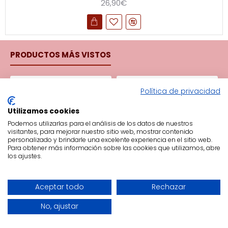
26,90€
PRODUCTOS MÁS VISTOS
Proyector Tortuga Tranquila Aqua
Funda Nórdica Minicuna Tiny Tropics
Política de privacidad
59,99€
14,99€
39,95€
Utilizamos cookies
Podemos utilizarlas para el análisis de los datos de nuestros
visitantes, para mejorar nuestro sitio web, mostrar contenido
personalizado y brindarle una excelente experiencia en el sitio web.
Para obtener más información sobre las cookies que utilizamos, abre
Información
los ajustes.
Contacto
Aceptar todo
Rechazar
Devoluciones
No, ajustar
Mapa del sitio