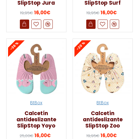
SlipStop Jura
SlipStop Surf
16,00€
16,00€
19,95€
19,95€
-20 %
-36 %
BtBox
BtBox
Calcetín
Calcetín
antideslizante
antideslizante
SlipStop Yoyo
SlipStop Zoo
16,00€
16,00€
25,00€
19,95€