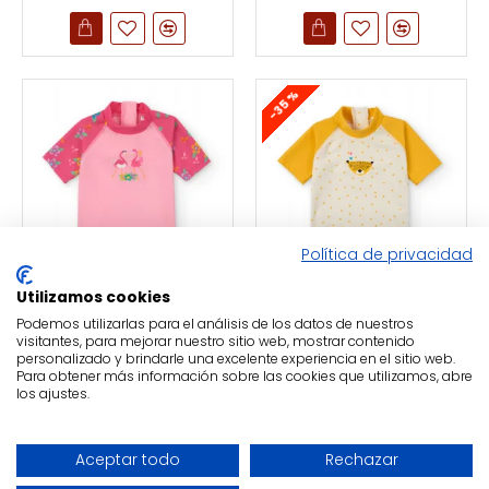
-35 %
Política de privacidad
Utilizamos cookies
BtBox
BtBox
Podemos utilizarlas para el análisis de los datos de nuestros
Camiseta
Camiseta
visitantes, para mejorar nuestro sitio web, mostrar contenido
personalizado y brindarle una excelente experiencia en el sitio web.
Protección Solar
Protección Solar
Para obtener más información sobre las cookies que utilizamos, abre
Manga Corta
Manga Corta Zoo
los ajustes.
Flamencos
15,00€
22,95€
22,95€
FILTER PRODUCTS
Aceptar todo
Rechazar