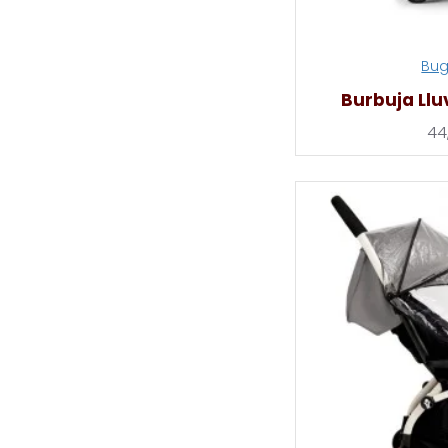
Bu
Burbuja Lluv
44