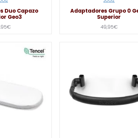
oolz
Joolz
s Duo Capazo
Adaptadores Grupo 0 G
ior Geo3
Superior
,95€
49,95€