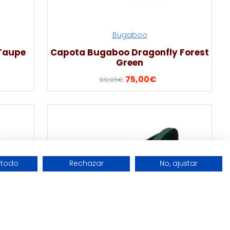
Bugaboo
 Taupe
Capota Bugaboo Dragonfly Forest
Green
75,00€
99,95€
 todo
Rechazar
No, ajustar