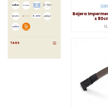
Cam
Bajera Imperme
x 80c
13
TAGS