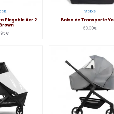
oolz
Stokke
a Plegable Aer 2
Bolsa de Transporte Y
 Brown
60,00€
,95€