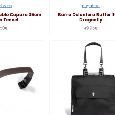
brass
Bugaboo
able Capazo 35cm
Barra Delantera Butterfly
m Tencel
Dragonfly
,50€
49,95€