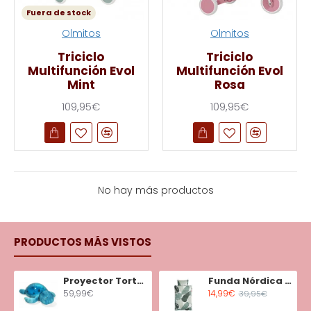
Fuera de stock
Olmitos
Olmitos
Triciclo
Triciclo
Multifunción Evol
Multifunción Evol
Mint
Rosa
109,95€
109,95€
No hay más productos
PRODUCTOS MÁS VISTOS
Proyector Tortuga Tranquila Aqua
Funda Nórdica Minicuna Tiny Tropics
59,99€
14,99€
39,95€