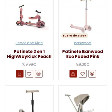
Fuera de stock
Scoot and Ride
Banwood
Patinete 2 en 1
Patinete Banwood
HighWayKick Peach
Eco Faded Pink
109,99€
89,00€