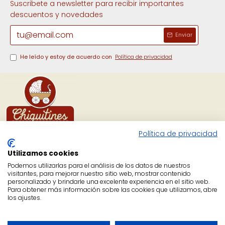
Suscribete a newsletter para recibir importantes
descuentos y novedades
Enviar
He leído y estoy de acuerdo con
Política de privacidad
Política de privacidad
Calle Venus 4, Local 9, CP
Utilizamos cookies
03501 Benidorm, Alicante,
Podemos utilizarlas para el análisis de los datos de nuestros
España.
visitantes, para mejorar nuestro sitio web, mostrar contenido
personalizado y brindarle una excelente experiencia en el sitio web.
Facebook
Para obtener más información sobre las cookies que utilizamos, abre
los ajustes.
Instagram
YouTube