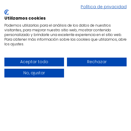
Política de privacidad
Walking Mum
Walking Mum
DouDou Pinguino
Espiral Actividades
Utilizamos cookies
Praliné Moka
Poppy
Podemos utilizarlas para el análisis de los datos de nuestros
visitantes, para mejorar nuestro sitio web, mostrar contenido
15,50€
15,00€
19,90€
personalizado y brindarle una excelente experiencia en el sitio web.
Para obtener más información sobre las cookies que utilizamos, abre
los ajustes.
FILTER PRODUCTS
Aceptar todo
Rechazar
-18 %
No, ajustar
Pasito a Pasito
Walking Mum
Espiral Sonajero
Espiral Sonajero