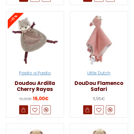
-11 %
Pasito a Pasito
Little Dutch
Doudou Ardilla
DouDou Flamenco
Cherry Rayas
Safari
15,00€
11,95€
16,90€