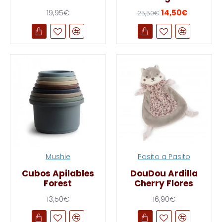
19,95€
14,50€
25,50€
Mushie
Pasito a Pasito
Cubos Apilables
DouDou Ardilla
Forest
Cherry Flores
13,50€
16,90€