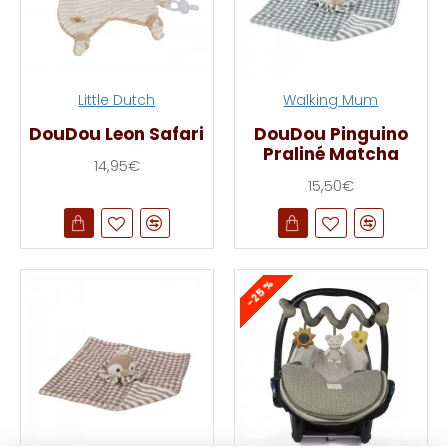
Little Dutch
Walking Mum
DouDou Leon Safari
DouDou Pinguino
Praliné Matcha
14,95€
15,50€
-25 %