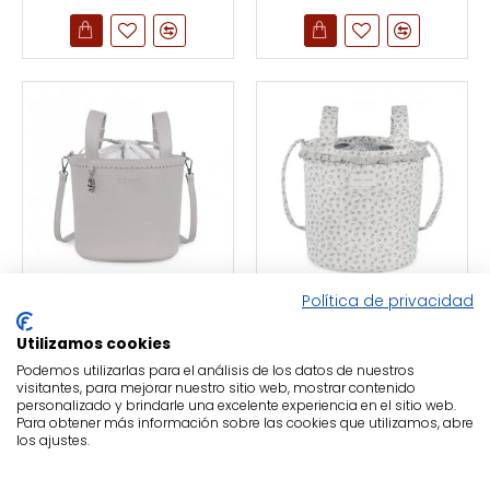
Política de privacidad
Pasito a Pasito
Pasito a Pasito
Bolso Bucket Icon
Bolso Bucket Little
Utilizamos cookies
Smoke
Bloom Flor Gris
Podemos utilizarlas para el análisis de los datos de nuestros
visitantes, para mejorar nuestro sitio web, mostrar contenido
49,90€
40,90€
personalizado y brindarle una excelente experiencia en el sitio web.
Para obtener más información sobre las cookies que utilizamos, abre
los ajustes.