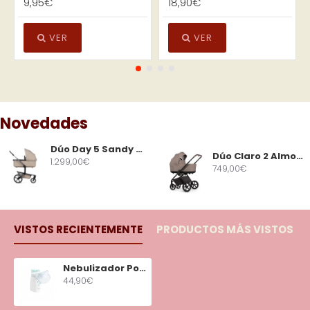
9,95€
18,90€
VER
VER
Novedades
Dúo Day 5 Sandy Taupe
Dúo Claro 2 Almond Venicci
1.299,00€
749,00€
VISTOS RECIENTEMENTE
PRODUCTOS MÁS VISTOS
Nebulizador Portátil NebuClean
44,90€