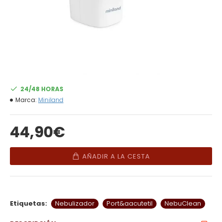
24/48 HORAS
Marca:
Miniland
44,90€
AÑADIR A LA CESTA
Etiquetas:
Nebulizador
Port&aacutetil
NebuClean