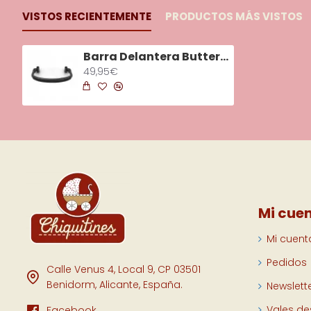
VISTOS RECIENTEMENTE
PRODUCTOS MÁS VISTOS
Barra Delantera Butterfly 2 / Dragonfly
49,95€
Mi cue
Mi cuent
Pedidos
Calle Venus 4, Local 9, CP 03501
Benidorm, Alicante, España.
Newslett
Vales d
Facebook