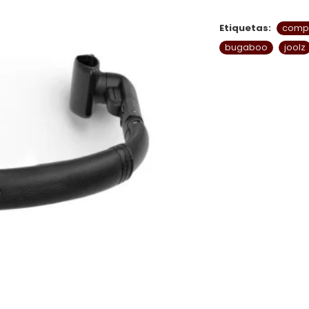
Etiquetas:
compl
bugaboo
joolz