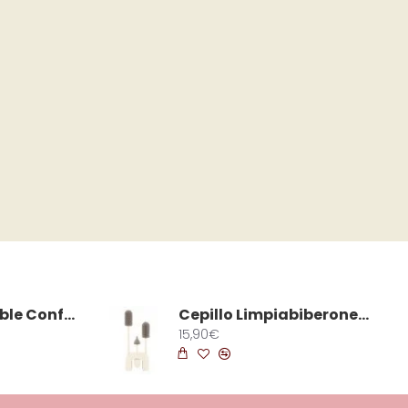
Colchoneta Doble Confort Desert Taupe Bugaboo
Cepillo Limpiabiberones Silicona
15,90€