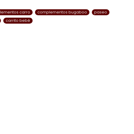
ementos carro
complementos bugaboo
paseo
carrito bebé