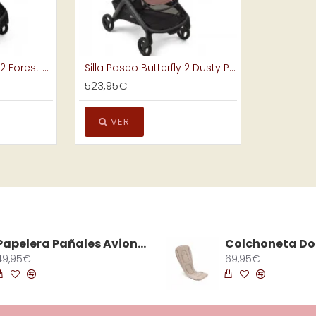
Silla Paseo Butterfly 2 Forest Green
Silla Paseo Butterfly 2 Dusty Pink
523,95€
VER
Papelera Pañales Avionaut Airwell Beige
49,95€
69,95€