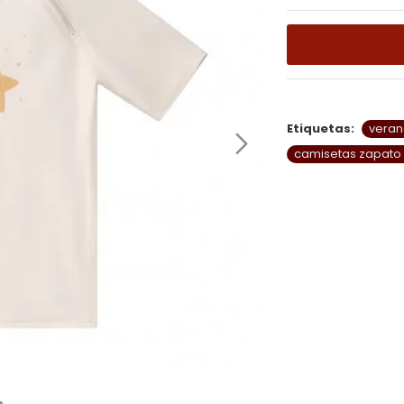
Etiquetas:
vera
camisetas zapato