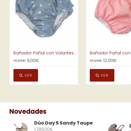
Bañador Pañal con Volantes Fishes
9,00€
12,00€
16,95€
16,95€
VER
VER
Novedades
Dúo Day 5 Sandy Taupe
1.299,00€