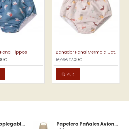
Pañal Hippos
Bañador Pañal Mermaid Cats con Volantes
,00€
12,00€
16,95€
VER
Silla Paseo Autoplegable Eden Beige
Papelera Pañales Avionaut Airwell Beige