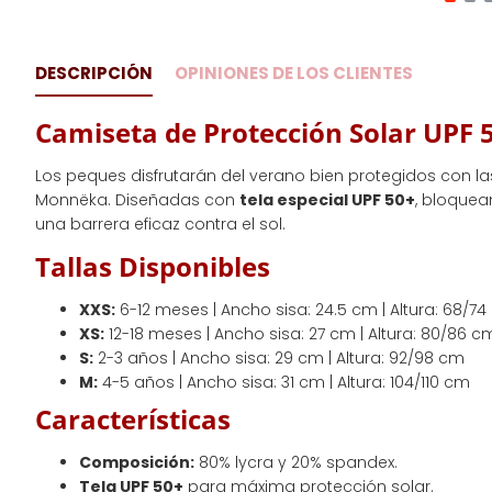
DESCRIPCIÓN
OPINIONES DE LOS CLIENTES
Camiseta de Protección Solar UPF
Los peques disfrutarán del verano bien protegidos con l
Monnëka. Diseñadas con
tela especial UPF 50+
, bloquea
una barrera eficaz contra el sol.
Tallas Disponibles
XXS:
6-12 meses | Ancho sisa: 24.5 cm | Altura: 68/7
XS:
12-18 meses | Ancho sisa: 27 cm | Altura: 80/86 c
S:
2-3 años | Ancho sisa: 29 cm | Altura: 92/98 cm
M:
4-5 años | Ancho sisa: 31 cm | Altura: 104/110 cm
Características
Composición:
80% lycra y 20% spandex.
Tela UPF 50+
para máxima protección solar.