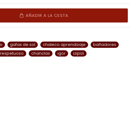
AÑADIR A LA CESTA
no
gafas de sol
chaleco aprendizaje
bañadores
 respetuoso
chanclas
igor
izipizi