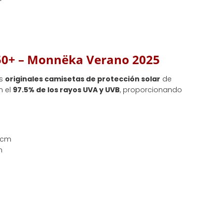
 50+ – Monnëka Verano 2025
as
originales camisetas de protección solar
de
n el
97.5% de los rayos UVA y UVB
, proporcionando
4 cm
m