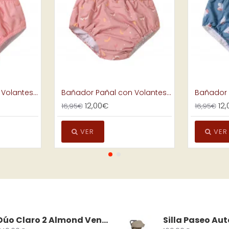
Bañador Pañal con Volantes Stripes Bloom and Blush
Bañador Pañal con Volantes Whale Pink
Bañador 
12,00€
12
16,95€
16,95€
VER
VER
Dúo Claro 2 Almond Venicci