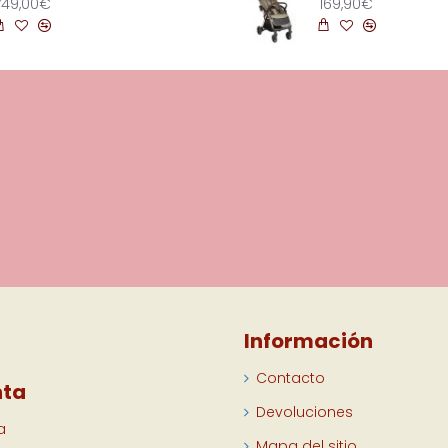
749,00€
169,90€
Información
Contacto
nta
Devoluciones
a
Mapa del sitio