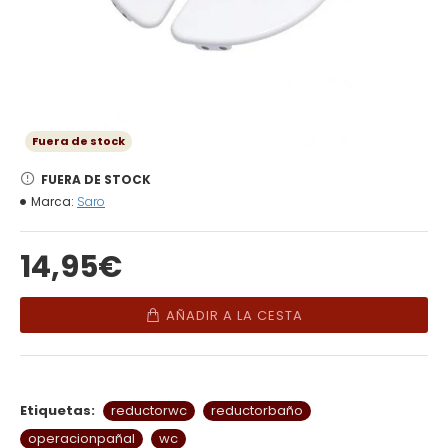
Fuera de stock
FUERA DE STOCK
Marca:
Saro
14,95€
AÑADIR A LA CESTA
Etiquetas:
reductorwc
reductorbaño
operacionpañal
wc