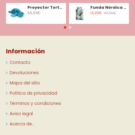
Proyector Tortuga Tranquila Aqua
Funda Nórdica Minicuna Tiny Tropics
59,99€
14,99€
39,95€
Información
Contacto
Devoluciones
Mapa del sitio
Política de privacidad
Términos y condiciones
Aviso legal
Acerca de...