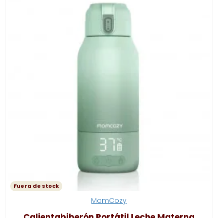
Fuera de stock
MomCozy
Calientabiberón Portátil Leche Materna