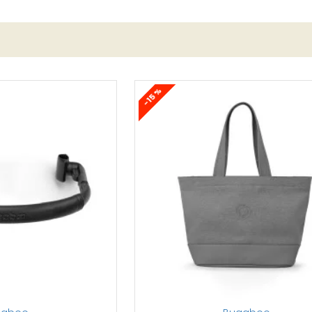
-15 %