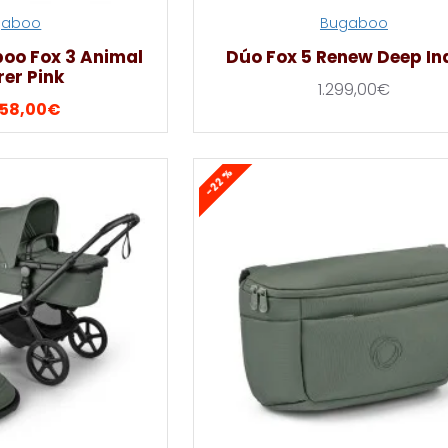
gaboo
Bugaboo
oo Fox 3 Animal
Dúo Fox 5 Renew Deep In
rer Pink
1.299,00€
58,00€
-22 %