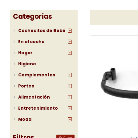
Categorías
Cochecitos de Bebé
En el coche
Hogar
Higiene
Complementos
Porteo
Alimentación
Entretenimiento
Moda
Filtros
Clear