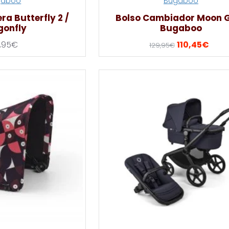
gaboo
Bugaboo
ra Butterfly 2 /
Bolso Cambiador Moon 
gonfly
Bugaboo
,95€
110,45€
129,95€