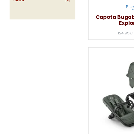
Bu
Capota Bugab
Explo
124,95€