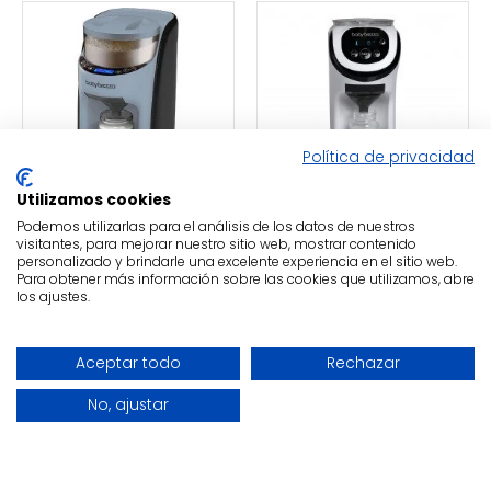
Política de privacidad
Fuera de stock
Utilizamos cookies
Podemos utilizarlas para el análisis de los datos de nuestros
Babybreeza
Babybreeza
visitantes, para mejorar nuestro sitio web, mostrar contenido
personalizado y brindarle una excelente experiencia en el sitio web.
Preparador de
Preparador de
Para obtener más información sobre las cookies que utilizamos, abre
Biberones
Biberones
los ajustes.
BabyBrezza Pro
BabyBrezza Pro Mini
Advanced Slate
249,90€
FILTER PRODUCTS
Aceptar todo
Rechazar
289,90€
No, ajustar
-34 %
-20 %