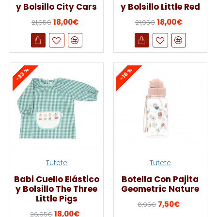
y Bolsillo City Cars
y Bolsillo Little Red
18,00€
18,00€
21,95€
21,95€
-33 %
-16 %
Tutete
Tutete
Babi Cuello Elástico
Botella Con Pajita
y Bolsillo The Three
Geometric Nature
Little Pigs
7,50€
8,95€
18,00€
26,95€