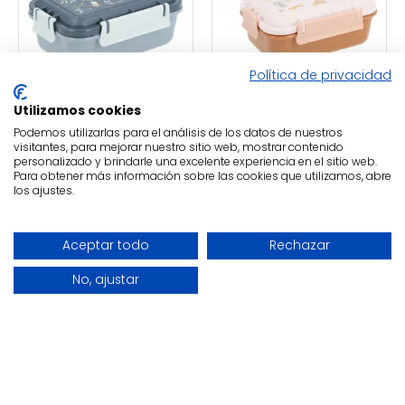
Política de privacidad
Utilizamos cookies
Tutete
Tutete
Podemos utilizarlas para el análisis de los datos de nuestros
Caja Almuerzo
Caja Almuerzo
visitantes, para mejorar nuestro sitio web, mostrar contenido
personalizado y brindarle una excelente experiencia en el sitio web.
Bento Magical
Bento Savannah
Para obtener más información sobre las cookies que utilizamos, abre
Forest
los ajustes.
9,00€
11,95€
9,50€
11,95€
FILTER PRODUCTS
Aceptar todo
Rechazar
No, ajustar
-17 %
-9 %